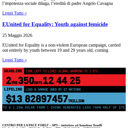
l’impotenza sociale dilaga, l’eredità di padre Angelo Cavagna
Leggi Tutto »
EUnited for Equality: Youth against femicide
25 Maggio 2026
EUnited for Equality is a non-violent European campaign, carried
out entirely by youth between 19 and 29 years old, coming
Leggi Tutto »
DEADLINE
TIME LEFT TO LIMIT GLOBAL WARMING TO 1.5°C
2
350
12
44
25
YRS
DAYS
:
:
LIFELINE
LOSS & DAMAGE OWED BY G7 NATIONS
$13
82897457
.
TRILLION
O A 1.2GW SOLAR FARM | CHINA GENERATES LESS THAN HALF OF ITS ELE
CENTRO PER LA PACE FORLI’ – APS – intitolato ad Annalena Tonelli