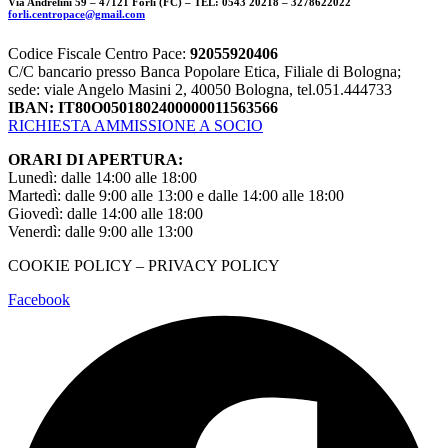
Via Andrelini 59 – 47121 Forlì (FC) – TEL: 0543 20218 – 3278622022
forli.centropace@gmail.com
Codice Fiscale Centro Pace:
92055920406
C/C bancario presso Banca Popolare Etica, Filiale di Bologna;
sede: viale Angelo Masini 2, 40050 Bologna, tel.051.444733
IBAN: IT80O0501802400000011563566
RICHIESTA AMMISSIONE A SOCIO
ORARI DI APERTURA:
Lunedì: dalle 14:00 alle 18:00
Martedì: dalle 9:00 alle 13:00 e dalle 14:00 alle 18:00
Giovedì: dalle 14:00 alle 18:00
Venerdì: dalle 9:00 alle 13:00
COOKIE POLICY – PRIVACY POLICY
Facebook